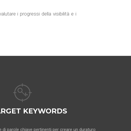
utare i progressi della visibilità e i
ARGET KEYWORDS
 di parole chiave pertinenti per creare un duraturo