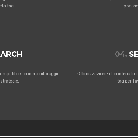
eta tag.
posizio
EARCH
04.
S
li competitors con monitoraggio
Ottimizzazione di contenuti del
strategie.
tag per fa
- P. Iva: 030 1614 023 2 - Tel. +39 045 626 0736 - Fax +39 045 626