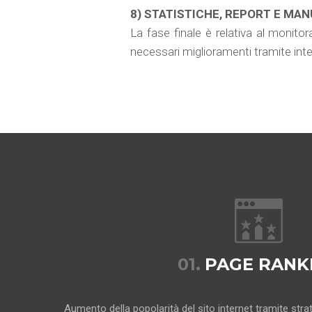
8) STATISTICHE, REPORT E MA
La fase finale è relativa al monitora
necessari miglioramenti tramite inte
01.
PAGE RANK
Aumento della popolarità del sito internet tramite str