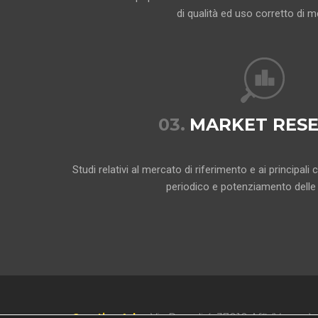
di qualità ed uso corretto di m
03.
MARKET RES
Studi relativi al mercato di riferimento e ai principa
periodico e potenziamento delle 
Creative Adv
-
Via Pascoli 4, 37010 Affi (Verona) 