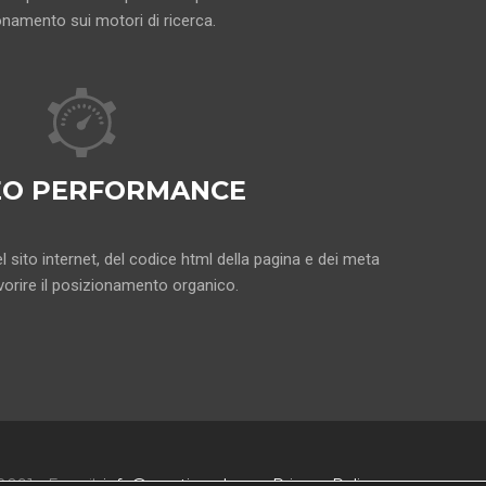
namento sui motori di ricerca.
EO PERFORMANCE
 sito internet, del codice html della pagina e dei meta
vorire il posizionamento organico.
 8091 - E-mail:
info@creativeadv.eu
-
Privacy Policy