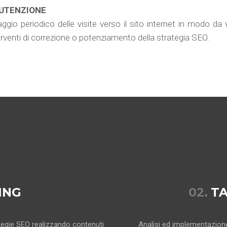
NUTENZIONE
ggio periodico delle visite verso il sito internet in modo da val
rventi di correzione o potenziamento della strategia SEO.
ING
02.
T
ategie SEO realizzando contenuti
Analisi ed implementazione